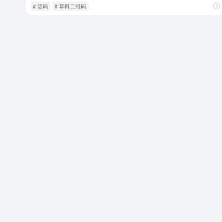
# 活码
# 草料二维码