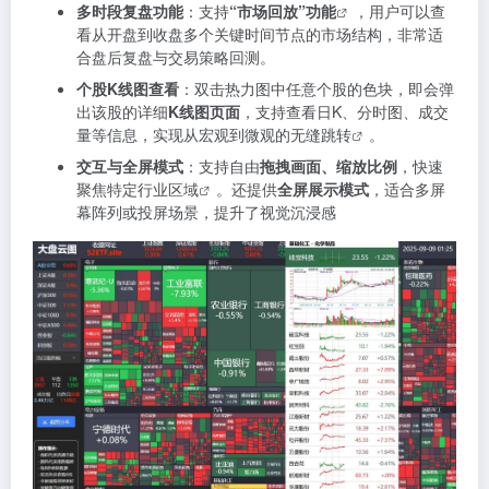
多时段复盘功能
：支持
“市场回放”功能
，用户可以查
看从开盘到收盘多个关键时间节点的市场结构，非常适
合盘后复盘与交易策略回测。
个股K线图查看
：双击热力图中任意个股的色块，即会弹
出该股的详细
K线图页面
，支持查看日K、分时图、成交
量等信息，实现从宏观到微观的无缝跳转
。
交互与全屏模式
：支持自由
拖拽画面、缩放比例
，快速
聚焦特定行业区域
。还提供
全屏展示模式
，适合多屏
幕阵列或投屏场景，提升了视觉沉浸感