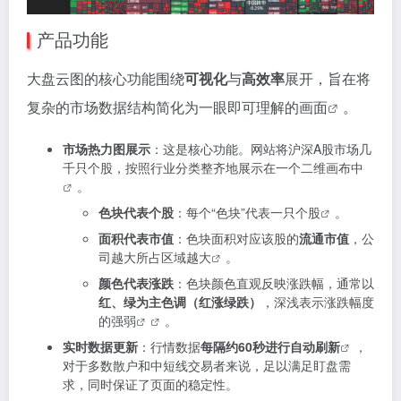
产品功能
大盘云图的核心功能围绕
可视化
与
高效率
展开，旨在将
复杂的市场数据结构简化为一眼即可理解的画面
。
市场热力图展示
：这是核心功能。网站将沪深A股市场几
千只个股，按照行业分类整齐地展示在一个二维画布中
。
色块代表个股
：每个“色块”代表一只个股
。
面积代表市值
：色块面积对应该股的
流通市值
，公
司越大所占区域越大
。
颜色代表涨跌
：色块颜色直观反映涨跌幅，通常以
红、绿为主色调（红涨绿跌）
，深浅表示涨跌幅度
的强弱
。
实时数据更新
：行情数据
每隔约60秒进行自动刷新
，
对于多数散户和中短线交易者来说，足以满足盯盘需
求，同时保证了页面的稳定性。