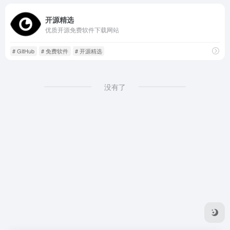
开源精选
优质开源免费软件下载网站
# GitHub
# 免费软件
# 开源精选
没有了