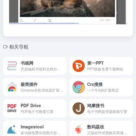
相关导航
书栈网
第一PPT
开源编程书籍和文档分享站点
PPT模板免费下载网站
极简插件
Crx搜搜
Chrome谷歌浏览器扩展插件免魔法下载网站
一个牛X的扩展商店
PDF Drive
鸠摩搜书
PDF电子书搜索引擎
电子书网盘资源搜索引擎
Imagestool
数码荔枝
多功能免费在线图片处理工具
正版软件优惠购买商城，3折起